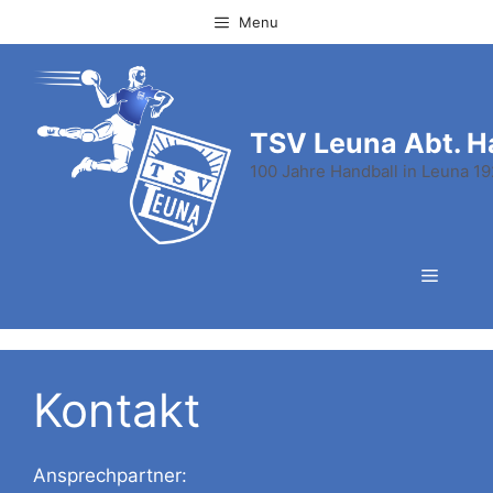
Zum
Menu
Inhalt
springen
TSV Leuna Abt. H
100 Jahre Handball in Leuna 1
Menü
Kontakt
Ansprechpartner: